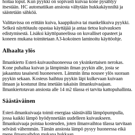
hoitaa loput. Kun pyykki on sopivasti kuivaa kone pysähtyy
itsestään. HC automatiikan ansiosta vältytään hukkakäynniltä ja
säästetään sähköä.
Valittavissa on erittäin kuiva, kaappikuiva tai mankelikuiva pyykki.
Selkeä näyttötaulu opastaa käyttäjää ja antaa tietoa kuivauksen
edistymisestä. Lisäksi käyttöpaneelissa on kuvalliset opasteet ja
koneen mukana toimitetaan A3-kokoinen laminoitu käyttöohje.
Alhaalta ylös
Ilmankierto Esteri-kuivaushuoneessa on yksinkertaisen nerokas.
Kone puhaltaa kuivan ja lämpimän ilman pyykin alle, josta se
jakaantuu tasaisesti huoneeseen. Lämmin ilma nousee ylös suoraan
pyykin sekaan. Kosteus haihtuu pyykin läpi kulkevaan kuivaan
ilmaan ja kostunut ilma imetään takaisin ilmankuivaajaan.
Ilmankiertotavan ansiosta alle 14 m2 tilassa ei tarvita kattopuhallinta.
Säästäväinen
Esteri-ilmankuivaaja toimii energiaa säästävällä lämpöpumpulla,
jossa kaikki lämpö hyödynnetään uudelleen kuivaukseen.
Ilmankuivaaja poistaa kosteuden, joten ilmanvaihtoa tilassa tarvitaan
selvästi vähemmän. Tämän ansiosta lämpö pysyy huoneessa eikä
mene ilmanvaihdon mukana hukkaan.