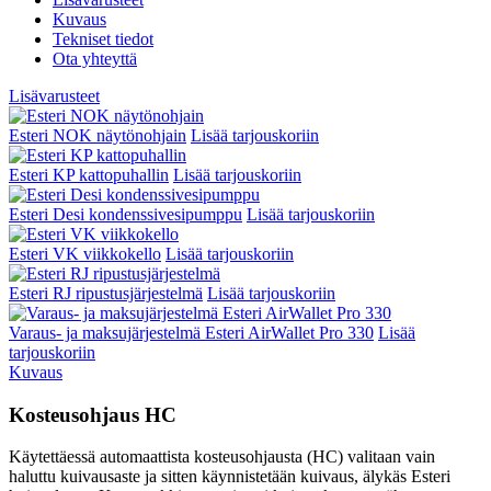
Kuvaus
Tekniset tiedot
Ota yhteyttä
Lisävarusteet
Esteri NOK näytönohjain
Lisää tarjouskoriin
Esteri KP kattopuhallin
Lisää tarjouskoriin
Esteri Desi kondenssivesipumppu
Lisää tarjouskoriin
Esteri VK viikkokello
Lisää tarjouskoriin
Esteri RJ ripustusjärjestelmä
Lisää tarjouskoriin
Varaus- ja maksujärjestelmä Esteri AirWallet Pro 330
Lisää
tarjouskoriin
Kuvaus
Kosteusohjaus HC
Käytettäessä automaattista kosteusohjausta (HC) valitaan vain
haluttu kuivausaste ja sitten käynnistetään kuivaus, älykäs Esteri