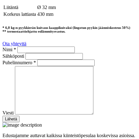
Liitäntä
Ø 32 mm
Korkeus lattiasta
430 mm
* 6,0 kg:n pyykkierän kuivaus kaappikuivaksi (lingotun pyykin jäännöskosteus 50%)
** termostaattiohjattu esilämmitysvastus.
Ota yhteyttä
Nimi *
Sähköposti
Puhelinnumero *
Viesti
Edustajamme auttavat kaikissa kiinteistöpesulaa koskevissa asioissa.