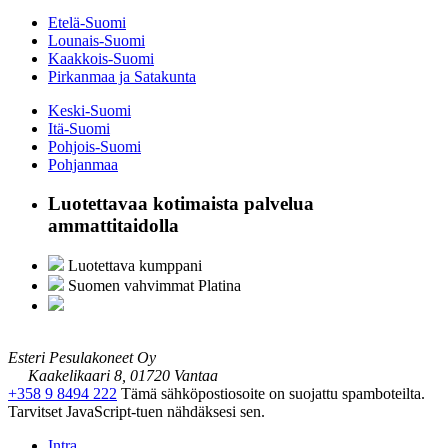
Etelä-Suomi
Lounais-Suomi
Kaakkois-Suomi
Pirkanmaa ja Satakunta
Keski-Suomi
Itä-Suomi
Pohjois-Suomi
Pohjanmaa
Luotettavaa kotimaista palvelua
ammattitaidolla
Luotettava kumppani
Suomen vahvimmat Platina
Esteri Pesulakoneet Oy
Kaakelikaari 8, 01720 Vantaa
+358 9 8494 222
Tämä sähköpostiosoite on suojattu spamboteilta.
Tarvitset JavaScript-tuen nähdäksesi sen.
Intra