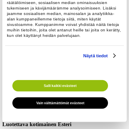
räätälöimiseen, sosiaalisen median ominaisuuksien
Investoinneissa säästetään, sillä mikroprosessori muistuttaa koneen
tukemiseen ja kävijämäärämme analysoimiseen. Lisäksi
säännöllisestä puhdistamisesta ja siten kone säilyttää
jaamme sosiaalisen median, mainosalan ja analytiikka-
toimintakykynsä pitkään. Neljällä ruuvilla irtoavan etupaneelin
alan kumppaneillemme tietoja siitä, miten käytät
takana olevien patterin ja vedenkeräysaltaan puhdistus käy kätevästi
sivustoamme. Kumppanimme voivat yhdistää näitä tietoja
esim. tiskiharjalla. Vikatilanteen sattuessa näyttöruutuun ilmestyy
muihin tietoihin, joita olet antanut heille tai joita on kerätty,
häiriökoodi.
kun olet käyttänyt heidän palvelujaan.
Nopea asentaa
Ilmankuivaajan sähköliitäntäpisteet on keskitetty yhteen paikkaan
Näytä tiedot
kansipellin alle. Poistoputken lähtökorkeus on 430 mm. Näin
poistoputkeen saadaan riittävä lasku, vaikka viemäriliitäntä olisi
kauempana. Poistoputki voidaan liittää myös suoraan
viemäriverkkoon, sillä koneessa on hajulukko. Lisävarusteena
saatavalla poistopumpulla voidaan kondenssivettä pumpata ylöspäin.
Salli kaikki evästeet
Takuulla parempi
Taloyhtiökäytössä oleville Esteri-ilmankuivaajille myönnetään
Vain välttämättömät evästeet
kahden vuoden täystakuu ja viiden vuoden rakennetakuu.
Rakennetakuu kattaa myös kompressorin.
Luotettava kotimainen Esteri