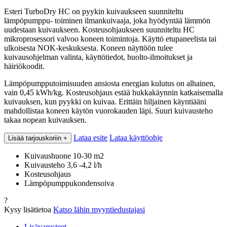
Esteri TurboDry HC on pyykin kuivaukseen suunniteltu
lämpöpumppu- toiminen ilmankuivaaja, joka hyödyntää lämmön
uudestaan kuivaukseen. Kosteusohjaukseen suunniteltu HC
mikroprosessori valvoo koneen toimintoja. Käyttö etupaneelista tai
ulkoisesta NOK-keskuksesta. Koneen näyttöön tulee
kuivausohjelman valinta, käyttötiedot, huolto-ilmoitukset ja
häiriökoodit.
Lämpöpumpputoimisuuden ansiosta energian kulutus on alhainen,
vain 0,45 kWh/kg. Kosteusohjaus estää hukkakäynnin katkaisemalla
kuivauksen, kun pyykki on kuivaa. Erittäin hiljainen käyntiääni
mahdollistaa koneen käytön vuorokauden läpi. Suuri kuivausteho
takaa nopean kuivauksen.
Lataa esite
Lataa käyttöohje
Lisää tarjouskoriin
+
Kuivaushuone 10-30 m2
Kuivausteho 3,6 -4,2 l/h
Kosteusohjaus
Lämpöpumppukondensoiva
?
Kysy lisätietoa
Katso lähin myyntiedustajasi
Lisävarusteet