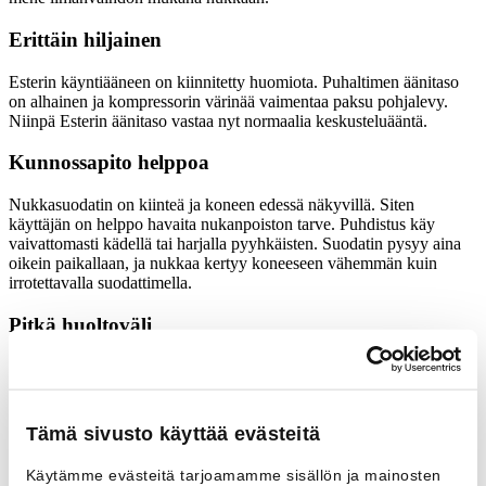
Erittäin hiljainen
Esterin käyntiääneen on kiinnitetty huomiota. Puhaltimen äänitaso
on alhainen ja kompressorin värinää vaimentaa paksu pohjalevy.
Niinpä Esterin äänitaso vastaa nyt normaalia keskusteluääntä.
Kunnossapito helppoa
Nukkasuodatin on kiinteä ja koneen edessä näkyvillä. Siten
käyttäjän on helppo havaita nukanpoiston tarve. Puhdistus käy
vaivattomasti kädellä tai harjalla pyyhkäisten. Suodatin pysyy aina
oikein paikallaan, ja nukkaa kertyy koneeseen vähemmän kuin
irrotettavalla suodattimella.
Pitkä huoltoväli
Kaikki koneen käsittelemä ilma suodatetaan erittäin tiheän
suodattimen läpi. Mikronukkaa pääsee vähemmän koneeseen, ja
huoltoväli pitenee. Poistoputken suuri halkaisija vähentää nukan
kertymistä vedenpoistoputkistoon.
Tämä sivusto käyttää evästeitä
Kätevä huoltaa
Käytämme evästeitä tarjoamamme sisällön ja mainosten