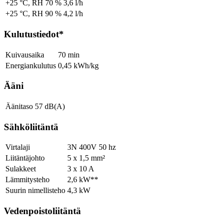
+25 °C, RH 70 %
3,6 l/h
+25 °C, RH 90 %
4,2 l/h
Kulutustiedot*
Kuivausaika
70 min
Energiankulutus
0,45 kWh/kg
Ääni
Äänitaso
57 dB(A)
Sähköliitäntä
Virtalaji
3N 400V 50 hz
Liitäntäjohto
5 x 1,5 mm²
Sulakkeet
3 x 10 A
Lämmitysteho
2,6 kW**
Suurin nimellisteho
4,3 kW
Vedenpoistoliitäntä