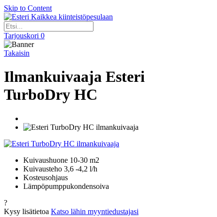
Skip to Content
Kaikkea kiinteistöpesulaan
Tarjouskori
0
Takaisin
Ilmankuivaaja Esteri
TurboDry HC
Kuivaushuone 10-30 m2
Kuivausteho 3,6 -4,2 l/h
Kosteusohjaus
Lämpöpumppukondensoiva
?
Kysy lisätietoa
Katso lähin myyntiedustajasi