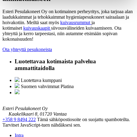
Esteri Pesulakoneet Oy on kotimainen perheyritys, joka tarjoaa alan
laadukkaimmat ja tehokkaimmat hygieniapesukoneet sairaalaan ja
hoivakotiin. Meiltä saat myös
kuivausrummut
ja
kotimaiset
kuivauskaapit
siivousvälineiden kuivaamiseen. Ota
yhteyttä ja kerro tarpeestasi, niin autamme etsimään sopivan
kokonaisuuden!
Ota yhteyttä pesukoneista
Luotettavaa kotimaista palvelua
ammattitaidolla
Luotettava kumppani
Suomen vahvimmat Platina
Esteri Pesulakoneet Oy
Kaakelikaari 8, 01720 Vantaa
+358 9 8494 222
Tämä sähköpostiosoite on suojattu spamboteilta.
Tarvitset JavaScript-tuen nähdäksesi sen.
Intra