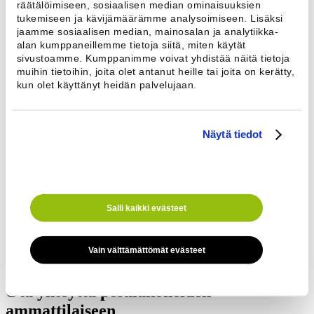
Esteri Hygienia pesukoneissa on mm. desinfiointi-, sairaala- sekä
räätälöimiseen, sosiaalisen median ominaisuuksien
inkontinenssiohjelmat. Trace-Tech ohjelmistolla pesuprosesseista on
tukemiseen ja kävijämäärämme analysoimiseen. Lisäksi
saatavissa raportit ja statistiikat, jolloin voidaan varmistua, että
jaamme sosiaalisen median, mainosalan ja analytiikka-
pesuprosessi on ollut vaatimusten mukainen. Meiltä saat läpiseinän
alan kumppaneillemme tietoja siitä, miten käytät
pesevät hygieniapesukoneet.
sivustoamme. Kumppanimme voivat yhdistää näitä tietoja
muihin tietoihin, joita olet antanut heille tai joita on kerätty,
Kysy lisää pesukoneista
kun olet käyttänyt heidän palvelujaan.
Näytä tiedot
Pesukone Esteri FXB 180 Hygienia
Kapasiteetti 18 kg/täyttö
Linkousnopeus 939 r/min
Hygienia ohjelmat
Salli kaikki evästeet
Mitat L90, S114,5 K145,5
Lue lisää
Vain välttämättömät evästeet
Ota yhteyttä pesulakoneiden
ammattilaiseen