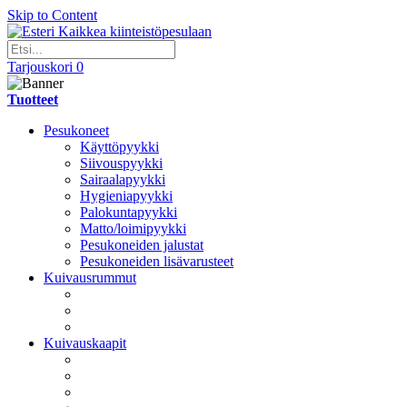
Skip to Content
Kaikkea kiinteistöpesulaan
Tarjouskori
0
Tuotteet
Pesukoneet
Käyttöpyykki
Siivouspyykki
Sairaalapyykki
Hygieniapyykki
Palokuntapyykki
Matto/loimipyykki
Pesukoneiden jalustat
Pesukoneiden lisävarusteet
Kuivausrummut
Kuivauskaapit