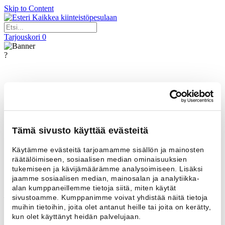
Skip to Content
Kaikkea kiinteistöpesulaan
Tarjouskori
0
?
Korjausrakentamisilta2025 on pian täällä! Tule käymään
osastollamme 18.11.2025 Wanhassa Satamassa.
Luotettavaa kotimaista palvelua
ammattitaidolla
Tämä sivusto käyttää evästeitä
Luotettava kumppani
Käytämme evästeitä tarjoamamme sisällön ja mainosten
Suomen vahvimmat Platina
räätälöimiseen, sosiaalisen median ominaisuuksien
tukemiseen ja kävijämäärämme analysoimiseen. Lisäksi
jaamme sosiaalisen median, mainosalan ja analytiikka-
alan kumppaneillemme tietoja siitä, miten käytät
Esteri Pesulakoneet Oy
sivustoamme. Kumppanimme voivat yhdistää näitä tietoja
Kaakelikaari 8, 01720 Vantaa
muihin tietoihin, joita olet antanut heille tai joita on kerätty,
+358 9 8494 222
Tämä sähköpostiosoite on suojattu spamboteilta.
kun olet käyttänyt heidän palvelujaan.
Tarvitset JavaScript-tuen nähdäksesi sen.