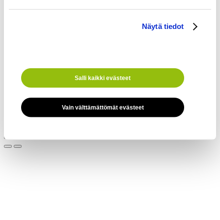
Intra
Yhteys
Näytä tiedot
Tietosuojaseloste
Facebook
Youtube
Salli kaikki evästeet
LinkedIn
Instagram
TikTok
Vain välttämättömät evästeet
Verkkosivut:
Site Logic
Back to top