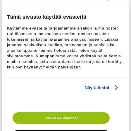
Leveys
730 mm
Syvyys
70 mm
Tämä sivusto käyttää evästeitä
Korkeus
1070 mm
Käytämme evästeitä tarjoamamme sisällön ja mainosten
räätälöimiseen, sosiaalisen median ominaisuuksien
Painot
tukemiseen ja kävijämäärämme analysoimiseen. Lisäksi
jaamme sosiaalisen median, mainosalan ja analytiikka-
Tuote
7,3 kg
alan kumppaneillemme tietoja siitä, miten käytät
Pakkauksineen
9 kg
sivustoamme. Kumppanimme voivat yhdistää näitä tietoja
muihin tietoihin, joita olet antanut heille tai joita on kerätty,
Muut tiedot
kun olet käyttänyt heidän palvelujaan.
Täyttömäärä
7 kg
Pyörät
4 kääntyvää
Näytä tiedot
Lankakori
pulverimaalattu
Runko
kromiputkea
Ota yhteyttä
Nimi *
Sähköposti
Salli kaikki evästeet
Puhelinnumero *