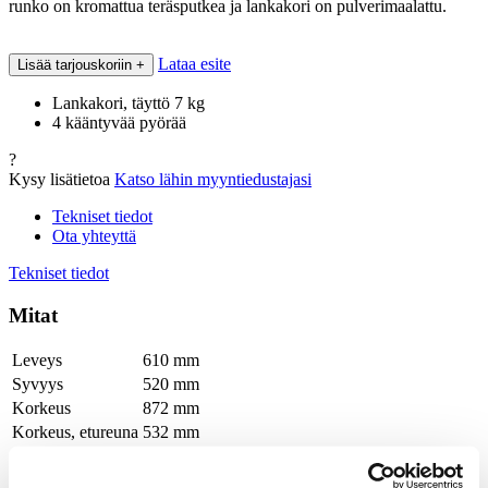
runko on kromattua teräsputkea ja lankakori on pulverimaalattu.
Lataa esite
Lisää tarjouskoriin
+
Lankakori, täyttö 7 kg
4 kääntyvää pyörää
?
Kysy lisätietoa
Katso lähin myyntiedustajasi
Tekniset tiedot
Ota yhteyttä
Tekniset tiedot
Mitat
Leveys
610 mm
Syvyys
520 mm
Korkeus
872 mm
Korkeus, etureuna
532 mm
Pakkausmitat