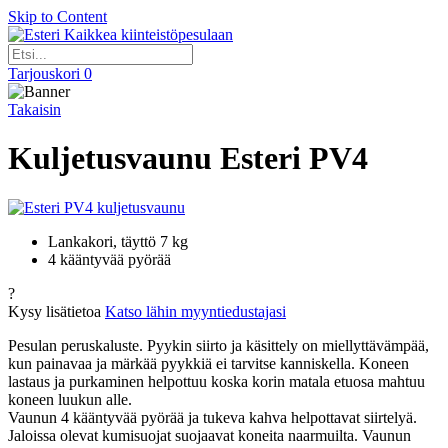
Skip to Content
Kaikkea kiinteistöpesulaan
Tarjouskori
0
Takaisin
Kuljetusvaunu Esteri PV4
Lankakori, täyttö 7 kg
4 kääntyvää pyörää
?
Kysy lisätietoa
Katso lähin myyntiedustajasi
Pesulan peruskaluste. Pyykin siirto ja käsittely on miellyttävämpää,
kun painavaa ja märkää pyykkiä ei tarvitse kanniskella. Koneen
lastaus ja purkaminen helpottuu koska korin matala etuosa mahtuu
koneen luukun alle.
Vaunun 4 kääntyvää pyörää ja tukeva kahva helpottavat siirtelyä.
Jaloissa olevat kumisuojat suojaavat koneita naarmuilta. Vaunun