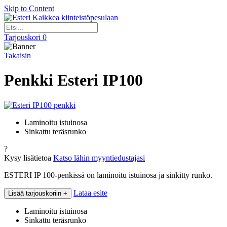
Skip to Content
Kaikkea kiinteistöpesulaan
Tarjouskori
0
Takaisin
Penkki Esteri IP100
Laminoitu istuinosa
Sinkattu teräsrunko
?
Kysy lisätietoa
Katso lähin myyntiedustajasi
ESTERI IP 100-penkissä on laminoitu istuinosa ja sinkitty runko.
Lataa esite
Lisää tarjouskoriin
+
Laminoitu istuinosa
Sinkattu teräsrunko