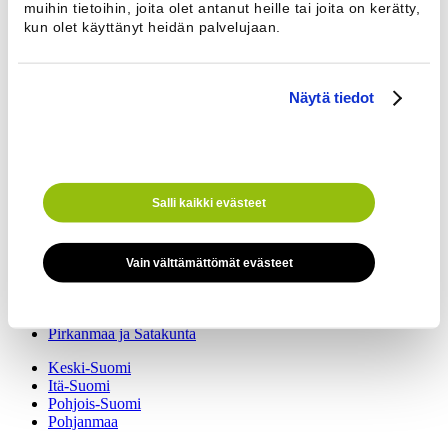
muihin tietoihin, joita olet antanut heille tai joita on kerätty,
Puhelinnumero *
kun olet käyttänyt heidän palvelujaan.
Näytä tiedot
Viesti
Salli kaikki evästeet
Edustajamme auttavat kaikissa kiinteistöpesulaa koskevissa asioissa.
Vain välttämättömät evästeet
Etelä-Suomi
Lounais-Suomi
Kaakkois-Suomi
Pirkanmaa ja Satakunta
Keski-Suomi
Itä-Suomi
Pohjois-Suomi
Pohjanmaa