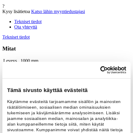
?
Kysy lisätietoa
Katso lähin myyntiedustajasi
Tekniset tiedot
Ota yhteyttä
Tekniset tiedot
Mitat
Leveys
1000 mm
Syvyys
400 mm
Korkeus
500 mm
Muut tiedot
Tämä sivusto käyttää evästeitä
Taso
valkoinen laminaattilevy
Käytämme evästeitä tarjoamamme sisällön ja mainosten
Jalkojen materiaali
sinkattu teräs
räätälöimiseen, sosiaalisen median ominaisuuksien
Jaloissa säätöjalat
on
tukemiseen ja kävijämäärämme analysoimiseen. Lisäksi
Ota yhteyttä
jaamme sosiaalisen median, mainosalan ja analytiikka-
Nimi *
alan kumppaneillemme tietoja siitä, miten käytät
Sähköposti
sivustoamme. Kumppanimme voivat yhdistää näitä tietoja