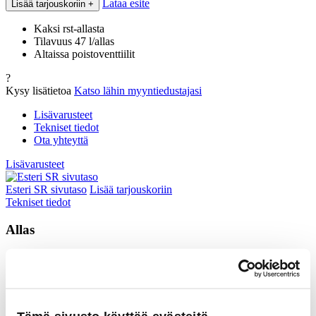
Lataa esite
Lisää tarjouskoriin
+
Kaksi rst-allasta
Tilavuus 47 l/allas
Altaissa poistoventtiilit
?
Kysy lisätietoa
Katso lähin myyntiedustajasi
Lisävarusteet
Tekniset tiedot
Ota yhteyttä
Lisävarusteet
Esteri SR sivutaso
Lisää tarjouskoriin
Tekniset tiedot
Allas
Altaiden tilavuus
2 x 47 l
Altaiden materiaali
ruostumaton teräs
Poistoventtiili
on