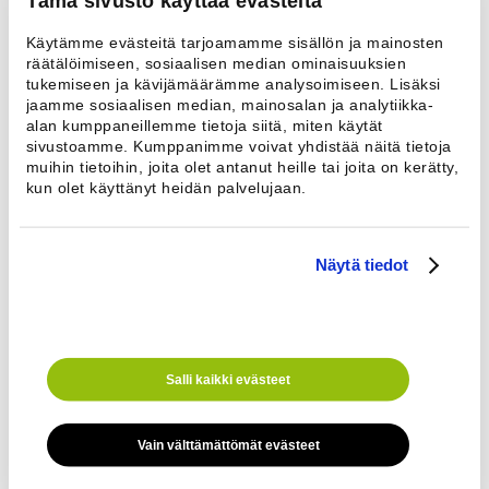
Tämä sivusto käyttää evästeitä
Altaan mitat
Käytämme evästeitä tarjoamamme sisällön ja mainosten
Leveys
600 mm
räätälöimiseen, sosiaalisen median ominaisuuksien
Syvyys
450 mm
tukemiseen ja kävijämäärämme analysoimiseen. Lisäksi
Korkeus
250 mm
jaamme sosiaalisen median, mainosalan ja analytiikka-
alan kumppaneillemme tietoja siitä, miten käytät
Ulkomitat
sivustoamme. Kumppanimme voivat yhdistää näitä tietoja
muihin tietoihin, joita olet antanut heille tai joita on kerätty,
kun olet käyttänyt heidän palvelujaan.
Leveys
1400 mm
Korkeus
900 mm
Syvyys
530 mm
Ota yhteyttä
Näytä tiedot
Nimi *
Sähköposti
Puhelinnumero *
Salli kaikki evästeet
Vain välttämättömät evästeet