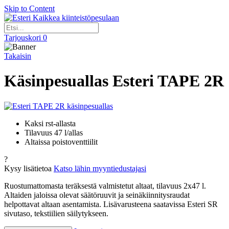
Skip to Content
Kaikkea kiinteistöpesulaan
Tarjouskori
0
Takaisin
Käsinpesuallas Esteri TAPE 2R
Kaksi rst-allasta
Tilavuus 47 l/allas
Altaissa poistoventtiilit
?
Kysy lisätietoa
Katso lähin myyntiedustajasi
Ruostumattomasta teräksestä valmistetut altaat, tilavuus 2x47 l.
Altaiden jaloissa olevat säätöruuvit ja seinäkiinnitysraudat
helpottavat altaan asentamista. Lisävarusteena saatavissa Esteri SR
sivutaso, tekstiilien säilytykseen.