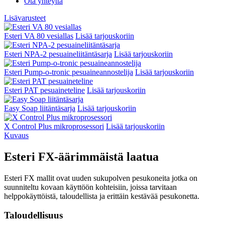
Ota yhteyttä
Lisävarusteet
Esteri VA 80 vesiallas
Lisää tarjouskoriin
Esteri NPA-2 pesuaineliitäntäsarja
Lisää tarjouskoriin
Esteri Pump-o-tronic pesuaineannostelija
Lisää tarjouskoriin
Esteri PAT pesuaineteline
Lisää tarjouskoriin
Easy Soap liitäntäsarja
Lisää tarjouskoriin
X Control Plus mikroprosessori
Lisää tarjouskoriin
Kuvaus
Esteri FX-äärimmäistä laatua
Esteri FX mallit ovat uuden sukupolven pesukoneita jotka on
suunniteltu kovaan käyttöön kohteisiin, joissa tarvitaan
helppokäyttöistä, taloudellista ja erittäin kestävää pesukonetta.
Taloudellisuus