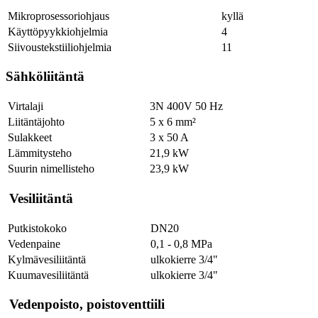
Mikroprosessoriohjaus
kyllä
Käyttöpyykkiohjelmia
4
Siivoustekstiiliohjelmia
11
Sähköliitäntä
Virtalaji
3N 400V 50 Hz
Liitäntäjohto
5 x 6 mm²
Sulakkeet
3 x 50 A
Lämmitysteho
21,9 kW
Suurin nimellisteho
23,9 kW
Vesiliitäntä
Putkistokoko
DN20
Vedenpaine
0,1 - 0,8 MPa
Kylmävesiliitäntä
ulkokierre 3/4"
Kuumavesiliitäntä
ulkokierre 3/4"
Vedenpoisto, poistoventtiili