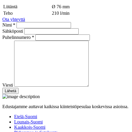
Liitäntä
Ø 76 mm
Teho
210 l/min
Ota yhteyttä
Nimi *
Sähköposti
Puhelinnumero *
Viesti
Edustajamme auttavat kaikissa kiinteistöpesulaa koskevissa asioissa.
Etelä-Suomi
Lounais-Suomi
Kaakkois-Suomi