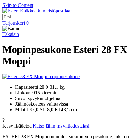
Skip to Content
Kaikkea kiinteistöpesulaan
Tarjouskori
0
Takaisin
Mopinpesukone Esteri 28 FX
Moppi
Kapasiteetti 28,0-31,1 kg
Linkous 915 kier/min
Siivouspyykin ohjelmat
Jäännöskosteus valittavissa
Mitat L97,0 S118,0 K143,5 cm
?
Kysy lisätietoa
Katso lähin myyntiedustajasi
ESTERI 28 FX Moppi on uuden sukupolven pesukone, joka on