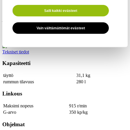
Ammattilaisten laatua
Salli kaikki evästeet
Koneet ovat tehty kestämään jatkuvaa käyttöä. Laadun varmistaa
jykevä rummun laakerointi, hiiletön asynkronimoottori, tehokas
iskunvaimennus ja tukeva runkorakenne.
Vain välttämättömät evästeet
Tekniset tiedot
Kapasiteetti
täyttö
31,1 kg
rummun tilavuus
280 l
Linkous
Maksimi nopeus
915 r/min
G-arvo
350 kp/kg
Ohjelmat