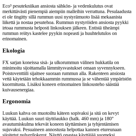
Eco³ pesutekniikan ansiosta sähkön- ja vedenkulutus ovat
merkittävästi pienempiä aiempiin malleihin verrattuna. Pesulaadusta
ei ole tingitty sillä rummun uusi nystyrämuoto lisää mekaanista
liikettä ja nostaa pesutehoa. Rummun nystyröiden ansiosta pyykki
irtoaa rummusta helposti linkouksen jälkeen. Entistä tiheämpi
rummun reiitys kastelee pyykin nopeasti ja huuhtelutulos on
erinomainen.
Ekologia
FX sarjan koneissa sisä- ja ulkorummun välinen hukkatila on
minimoitu sijoittamalla lämmitysvastukset omaan syvennykseen.
Poistoventtiili sijaitsee suoraan rummun alla. Rakenteen ansiosta
vettä käytetään tehokkaammin rummussa ja se vähentää ympäristön
kuormitusta. Lisäksi koneen erinomainen linkousteho säästää
kuivausenergiaa.
Ergonomia
Luukun kahva on muotoiltu käteen sopivaksi ja sitä on kevyt
käyttää. Luukun suuri täyttöaukko (halk. 460 mm) ja 180°
avautumiskulma tekevät koneen täyttämisen ja tyhjentämisen
sujuvaksi. Pesuaineen annostusta helpottaa kannen etureunaan
sijoitetut pulverilokerot. Näyttö opastaa käyttäjää suomeksi.