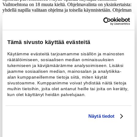
Vaihtoehtona on 18 muuta kieltä. Ohjelmavalinta on yksinkertaista:
yhdellä napilla valitaan ohjelma ja toisella käynnistetään. Ohjelman
kulku näkyy symbolein ja suomeksi.
Design
Selkeä käyttöpaneeli ja yksinkertainen käyttövalikko ovat
Tämä sivusto käyttää evästeitä
esimerkkejä käyttäjäystävällisestä muotoilusta. Ohjelmapaneeli on
kallistettu käyttäjää kohti ja selkeäsi merkittyjä näppäimiä on helppo
Käytämme evästeitä tarjoamamme sisällön ja mainosten
käyttää.
räätälöimiseen, sosiaalisen median ominaisuuksien
tukemiseen ja kävijämäärämme analysoimiseen. Lisäksi
Räätälöidyt ohjelmat
jaamme sosiaalisen median, mainosalan ja analytiikka-
alan kumppaneillemme tietoja siitä, miten käytät
Vakiona koneessa on 11 käyttöpyykin ohjelmaa. Moppi mallissa on
sivustoamme. Kumppanimme voivat yhdistää näitä tietoja
5 käyttö- ja 10 siivouspyykin pesuun suunniteltua ohjelmaa. Moppi-
muihin tietoihin, joita olet antanut heille tai joita on kerätty,
ohjelmissa on valmiina oikea linkousteho nihkeille ja kosteille
kun olet käyttänyt heidän palvelujaan.
mopeille. Lisäksi koneessa on hygienia ohjelma koneen
puhdistamiseksi pesujen välillä sekä ohjelmat laikkojen ja
siivousliinojen pesuun.
Näytä tiedot
Plus versio on täysin vapaasti ohjelmoitavissa ja ohjelmia voi olla
enintään 99 kpl. Vakiona Plus versiossa on 20 käyttöpyykin
ohjelmaa.