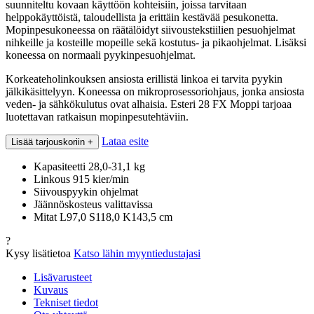
suunniteltu kovaan käyttöön kohteisiin, joissa tarvitaan
helppokäyttöistä, taloudellista ja erittäin kestävää pesukonetta.
Mopinpesukoneessa on räätälöidyt siivoustekstiilien pesuohjelmat
nihkeille ja kosteille mopeille sekä kostutus- ja pikaohjelmat. Lisäksi
koneessa on normaali pyykinpesuohjelmat.
Korkeateholinkouksen ansiosta erillistä linkoa ei tarvita pyykin
jälkikäsittelyyn. Koneessa on mikroprosessoriohjaus, jonka ansiosta
veden- ja sähkökulutus ovat alhaisia. Esteri 28 FX Moppi tarjoaa
luotettavan ratkaisun mopinpesutehtäviin.
Lataa esite
Lisää tarjouskoriin
+
Kapasiteetti 28,0-31,1 kg
Linkous 915 kier/min
Siivouspyykin ohjelmat
Jäännöskosteus valittavissa
Mitat L97,0 S118,0 K143,5 cm
?
Kysy lisätietoa
Katso lähin myyntiedustajasi
Lisävarusteet
Kuvaus
Tekniset tiedot