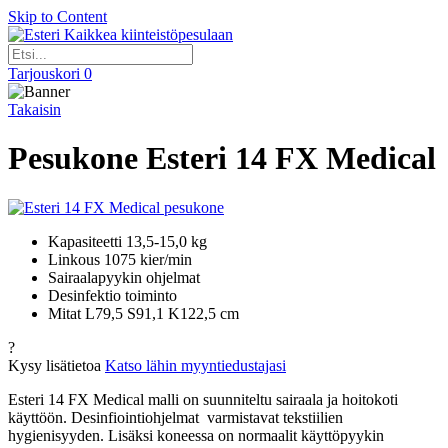
Skip to Content
Kaikkea kiinteistöpesulaan
Tarjouskori
0
Takaisin
Pesukone Esteri 14 FX Medical
Kapasiteetti 13,5-15,0 kg
Linkous 1075 kier/min
Sairaalapyykin ohjelmat
Desinfektio toiminto
Mitat L79,5 S91,1 K122,5 cm
?
Kysy lisätietoa
Katso lähin myyntiedustajasi
Esteri 14 FX Medical malli on suunniteltu sairaala ja hoitokoti
käyttöön. Desinfiointiohjelmat varmistavat tekstiilien
hygienisyyden. Lisäksi koneessa on normaalit käyttöpyykin