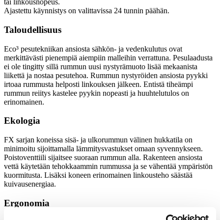
tai linkousnopeus.
Ajastettu käynnistys on valittavissa 24 tunnin päähän.
Taloudellisuus
Eco³ pesutekniikan ansiosta sähkön- ja vedenkulutus ovat
merkittävästi pienempiä aiempiin malleihin verrattuna. Pesulaadusta
ei ole tingitty sillä rummun uusi nystyrämuoto lisää mekaanista
liikettä ja nostaa pesutehoa. Rummun nystyröiden ansiosta pyykki
irtoaa rummusta helposti linkouksen jälkeen. Entistä tiheämpi
rummun reiitys kastelee pyykin nopeasti ja huuhtelutulos on
erinomainen.
Ekologia
FX sarjan koneissa sisä- ja ulkorummun välinen hukkatila on
minimoitu sijoittamalla lämmitysvastukset omaan syvennykseen.
Poistoventtiili sijaitsee suoraan rummun alla. Rakenteen ansiosta
vettä käytetään tehokkaammin rummussa ja se vähentää ympäristön
kuormitusta. Lisäksi koneen erinomainen linkousteho säästää
kuivausenergiaa.
Ergonomia