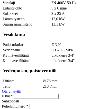
Virtalaji
3N 400V 50 Hz
Liitäntäjohto
5 x 6 mm²
Sulakkeet
3 x 25 A
Lämmitysteho
12,0 kW
Suurin nimellisteho
13,1 kW
Vesiliitäntä
Putkistokoko
DN20
Vedenpaine
0,1 - 0,8 MPa
Kylmävesiliitäntä
ulkokierre 3/4"
Kuumavesiliitäntä
ulkokierre 3/4"
Vedenpoisto, poistoventtiili
Liitäntä
Ø 76 mm
Teho
210 l/min
Ota yhteyttä
Nimi *
Sähköposti
Puhelinnumero *