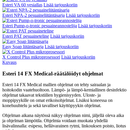
Esteri VA 60 vesiallas
Lisää tarjouskoriin
Esteri NPA-2 pesuaineliitäntäsarja
Lisää tarjouskoriin
Esteri Pump-o-tronic pesuaineannostelija
Lisää tarjouskoriin
Esteri PAT pesuaineteline
Lisää tarjouskoriin
Easy Soap liitäntäsarja
Lisää tarjouskoriin
X Control Plus mikroprosessori
Lisää tarjouskoriin
Kuvaus
Esteri 14 FX Medical-räätälöidyt ohjelmat
Esteri 14 FX Medical mallien ohjelmat on tehty sairaalan ja
hoitokodin vaatehuoltoon. Lämpö- ja lämpö-kemiallinen desinfektio
ohjelmat takaavat tekstiilien hygienisyyden. Uloste- ja
moppipyykille on omat erikoisohjelmat. Lisäksi koneessa on
konehuuhtelu ja sekä tavalliset käyttöpyykin ohjelmat.
Ohjelman aikana näytössä näkyy ohjelman nimi, jäljellä oleva aika
ja ohjelman lämpötila. Ohjelmia voidaan muokata yhdellä
lisävalinnalla: esipesu, hellävarainen rytmi, linkouksen poisto, liotus