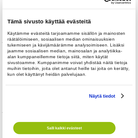
Luukun kahva on muotoiltu käteen sopivaksi ja sitä on kevyt
käyttää. Luukun suuri täyttöaukko ja 180° avautumiskulma tekevät
koneen täyttämisen ja tyhjentämisen sujuvaksi. Pesuaineen
annostusta helpottaa kannen etureunaan sijoitetut pulverilokerot.
Tämä sivusto käyttää evästeitä
Näyttö opastaa käyttäjää suomeksi. Vaihtoehtona on 18 muuta
kieltä. Ohjelmavalinta on yksinkertaista: yhdellä napilla valitaan
Käytämme evästeitä tarjoamamme sisällön ja mainosten
ohjelma ja toisella käynnistetään. Ohjelman kulku näkyy symbolein
räätälöimiseen, sosiaalisen median ominaisuuksien
ja suomeksi.
tukemiseen ja kävijämäärämme analysoimiseen. Lisäksi
jaamme sosiaalisen median, mainosalan ja analytiikka-
Design
alan kumppaneillemme tietoja siitä, miten käytät
sivustoamme. Kumppanimme voivat yhdistää näitä tietoja
Selkeä käyttöpaneeli ja yksinkertainen käyttövalikko ovat
muihin tietoihin, joita olet antanut heille tai joita on kerätty,
esimerkkejä käyttäjäystävällisestä muotoilusta. Ohjelmapaneeli on
kun olet käyttänyt heidän palvelujaan.
kallistettu käyttäjää kohti ja selkeäsi merkittyjä näppäimiä on helppo
käyttää.
Ammattilaisten laatua
Näytä tiedot
Koneet ovat tehty kestämään yli 26 000 ohjelmaa. Laadun varmistaa
jykevä rummun laakerointi, hiiletön asynkronimoottori, tehokas
iskunvaimennus ja tukeva runkorakenne.
Salli kaikki evästeet