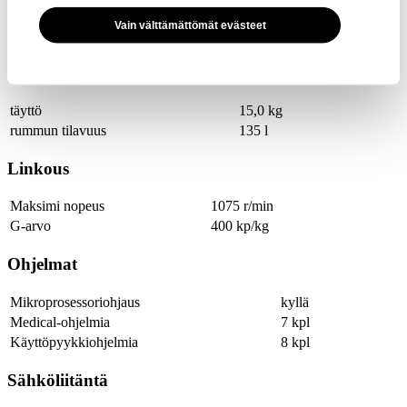
Vain välttämättömät evästeet
Tekniset tiedot
Kapasiteetti
täyttö
15,0 kg
rummun tilavuus
135 l
Linkous
Maksimi nopeus
1075 r/min
G-arvo
400 kp/kg
Ohjelmat
Mikroprosessoriohjaus
kyllä
Medical-ohjelmia
7 kpl
Käyttöpyykkiohjelmia
8 kpl
Sähköliitäntä