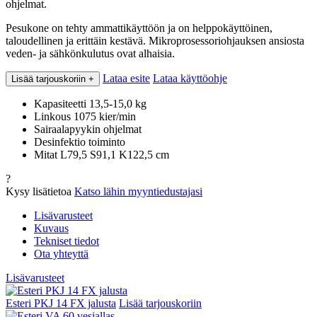
ohjelmat.
Pesukone on tehty ammattikäyttöön ja on helppokäyttöinen,
taloudellinen ja erittäin kestävä. Mikroprosessoriohjauksen ansiosta
veden- ja sähkönkulutus ovat alhaisia.
Lataa esite
Lataa käyttöohje
Lisää tarjouskoriin
+
Kapasiteetti 13,5-15,0 kg
Linkous 1075 kier/min
Sairaalapyykin ohjelmat
Desinfektio toiminto
Mitat L79,5 S91,1 K122,5 cm
?
Kysy lisätietoa
Katso lähin myyntiedustajasi
Lisävarusteet
Kuvaus
Tekniset tiedot
Ota yhteyttä
Lisävarusteet
Esteri PKJ 14 FX jalusta
Lisää tarjouskoriin