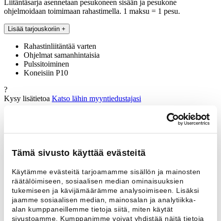
Liitäntäsarja asennetaan pesukoneen sisään ja pesukone
ohjelmoidaan toimimaan rahastimella. 1 maksu = 1 pesu.
Lisää tarjouskoriin
+
Rahastinliitäntää varten
Ohjelmat samanhintaisia
Pulssitoiminen
Koneisiin P10
?
Kysy lisätietoa
Katso lähin myyntiedustajasi
Tekniset tiedot
Ota yhteyttä
Tekniset tiedot
Tämä sivusto käyttää evästeitä
Lisätiedot
Käytämme evästeitä tarjoamamme sisällön ja mainosten
Toiminta
Pulssitoiminen
räätälöimiseen, sosiaalisen median ominaisuuksien
tukemiseen ja kävijämäärämme analysoimiseen. Lisäksi
Sopii malliin
Esteri P10
jaamme sosiaalisen median, mainosalan ja analytiikka-
Ota yhteyttä
alan kumppaneillemme tietoja siitä, miten käytät
Nimi *
sivustoamme. Kumppanimme voivat yhdistää näitä tietoja