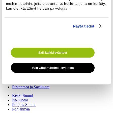
Sähköposti
muihin tietoihin, joita olet antanut heille tai joita on kerätty,
Puhelinnumero *
kun olet käyttänyt heidän palvelujaan.
Näytä tiedot
Viesti
Salli kaikki evästeet
Edustajamme auttavat kaikissa kiinteistöpesulaa koskevissa asioissa.
Vain välttämättömät evästeet
Etelä-Suomi
Lounais-Suomi
Kaakkois-Suomi
Pirkanmaa ja Satakunta
Keski-Suomi
Itä-Suomi
Pohjois-Suomi
Pohjanmaa