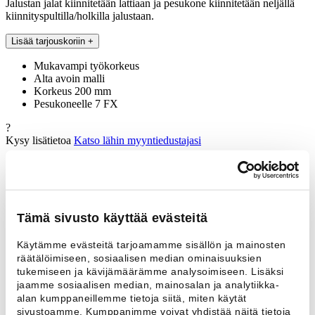
Jalustan jalat kiinnitetään lattiaan ja pesukone kiinnitetään neljällä
kiinnityspultilla/holkilla jalustaan.
Lisää tarjouskoriin
+
Mukavampi työkorkeus
Alta avoin malli
Korkeus 200 mm
Pesukoneelle 7 FX
?
Kysy lisätietoa
Katso lähin myyntiedustajasi
Tekniset tiedot
Ota yhteyttä
Tekniset tiedot
Tämä sivusto käyttää evästeitä
Lisätiedot
Käytämme evästeitä tarjoamamme sisällön ja mainosten
Korkeus
200 mm
räätälöimiseen, sosiaalisen median ominaisuuksien
tukemiseen ja kävijämäärämme analysoimiseen. Lisäksi
Sopii malliin
7 FX
jaamme sosiaalisen median, mainosalan ja analytiikka-
Ota yhteyttä
alan kumppaneillemme tietoja siitä, miten käytät
Nimi *
sivustoamme. Kumppanimme voivat yhdistää näitä tietoja