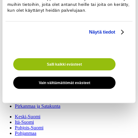
Sähköposti
muihin tietoihin, joita olet antanut heille tai joita on kerätty,
Puhelinnumero *
kun olet käyttänyt heidän palvelujaan.
Näytä tiedot
Viesti
Salli kaikki evästeet
Edustajamme auttavat kaikissa kiinteistöpesulaa koskevissa asioissa.
Vain välttämättömät evästeet
Etelä-Suomi
Lounais-Suomi
Kaakkois-Suomi
Pirkanmaa ja Satakunta
Keski-Suomi
Itä-Suomi
Pohjois-Suomi
Pohjanmaa