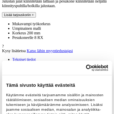
Jalustan jalat kiinnitetään lattiaan ja pesukone kiinnitetään neljällä
kiinnityspultilla/holkilla jalustaan.
Lisää tarjouskoriin
+
Mukavampi työkorkeus
Umpinainen malli
Korkeus 200 mm
Pesukoneelle 8 RX
?
Kysy lisätietoa
Katso lähin myyntiedustajasi
Tekniset tiedot
Ota yhteyttä
Tekniset tiedot
Lisätiedot
Tämä sivusto käyttää evästeitä
Korkeus
200 mm
Käytämme evästeitä tarjoamamme sisällön ja mainosten
Sopii malliin
8 RX
räätälöimiseen, sosiaalisen median ominaisuuksien
tukemiseen ja kävijämäärämme analysoimiseen. Lisäksi
jaamme sosiaalisen median, mainosalan ja analytiikka-