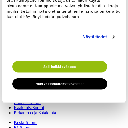
alan kumppaneillemme tietoja siitä, miten käytät
Ota yhteyttä
sivustoamme. Kumppanimme voivat yhdistää näitä tietoja
Nimi *
muihin tietoihin, joita olet antanut heille tai joita on kerätty,
Sähköposti
kun olet käyttänyt heidän palvelujaan.
Puhelinnumero *
Näytä tiedot
Viesti
Salli kaikki evästeet
Vain välttämättömät evästeet
Edustajamme auttavat kaikissa kiinteistöpesulaa koskevissa asioissa.
Etelä-Suomi
Lounais-Suomi
Kaakkois-Suomi
Pirkanmaa ja Satakunta
Keski-Suomi
Itä-Suomi