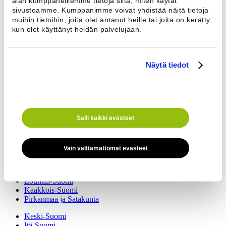
alan kumppaneillemme tietoja siitä, miten käytät
Ota yhteyttä
sivustoamme. Kumppanimme voivat yhdistää näitä tietoja
Nimi *
muihin tietoihin, joita olet antanut heille tai joita on kerätty,
Sähköposti
kun olet käyttänyt heidän palvelujaan.
Puhelinnumero *
Näytä tiedot
Viesti
Salli kaikki evästeet
Vain välttämättömät evästeet
Edustajamme auttavat kaikissa kiinteistöpesulaa koskevissa asioissa.
Etelä-Suomi
Lounais-Suomi
Kaakkois-Suomi
Pirkanmaa ja Satakunta
Keski-Suomi
Itä-Suomi