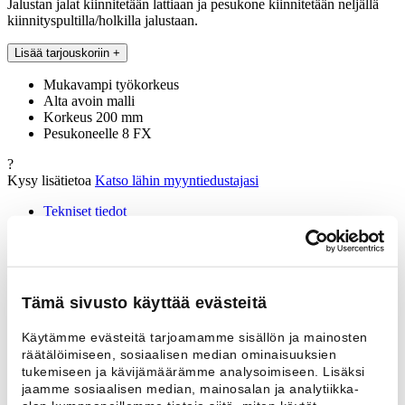
Jalustan jalat kiinnitetään lattiaan ja pesukone kiinnitetään neljällä
kiinnityspultilla/holkilla jalustaan.
Lisää tarjouskoriin
+
Mukavampi työkorkeus
Alta avoin malli
Korkeus 200 mm
Pesukoneelle 8 FX
?
Kysy lisätietoa
Katso lähin myyntiedustajasi
Tekniset tiedot
Ota yhteyttä
Tekniset tiedot
Lisätiedot
Tämä sivusto käyttää evästeitä
Korkeus
200 mm
Käytämme evästeitä tarjoamamme sisällön ja mainosten
Sopii malliin
8 FX
räätälöimiseen, sosiaalisen median ominaisuuksien
tukemiseen ja kävijämäärämme analysoimiseen. Lisäksi
jaamme sosiaalisen median, mainosalan ja analytiikka-