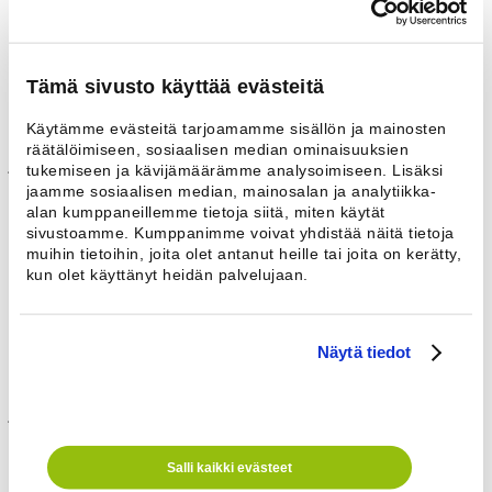
Luukun kahva on muotoiltu käteen sopivaksi ja sitä on kevyt
käyttää. Luukun suuri täyttöaukko ja 180° avautumiskulma tekevät
koneen täyttämisen ja tyhjentämisen sujuvaksi. Pesuaineen
annostusta helpottaa kannen etureunaan sijoitetut pulverilokerot.
Tämä sivusto käyttää evästeitä
Näyttö opastaa käyttäjää suomeksi. Vaihtoehtona on 18 muuta
kieltä. Ohjelmavalinta on yksinkertaista: yhdellä napilla valitaan
Käytämme evästeitä tarjoamamme sisällön ja mainosten
ohjelma ja toisella käynnistetään. Ohjelman kulku näkyy symbolein
räätälöimiseen, sosiaalisen median ominaisuuksien
ja suomeksi.
tukemiseen ja kävijämäärämme analysoimiseen. Lisäksi
jaamme sosiaalisen median, mainosalan ja analytiikka-
Design
alan kumppaneillemme tietoja siitä, miten käytät
sivustoamme. Kumppanimme voivat yhdistää näitä tietoja
Selkeä käyttöpaneeli ja yksinkertainen käyttövalikko ovat
muihin tietoihin, joita olet antanut heille tai joita on kerätty,
esimerkkejä käyttäjäystävällisestä muotoilusta. Ohjelmapaneeli on
kun olet käyttänyt heidän palvelujaan.
kallistettu käyttäjää kohti ja selkeäsi merkittyjä näppäimiä on helppo
käyttää.
Ammattilaisten laatua
Näytä tiedot
Koneet ovat tehty kestämään yli 26 000 ohjelmaa. Laadun varmistaa
jykevä rummun laakerointi, hiiletön asynkronimoottori ja tukeva
runkorakenne.
Salli kaikki evästeet