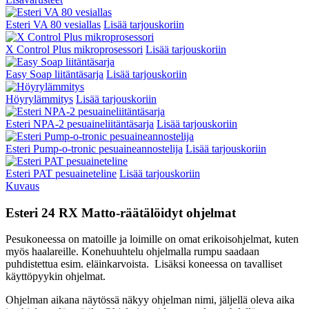
Esteri VA 80 vesiallas
Lisää tarjouskoriin
X Control Plus mikroprosessori
Lisää tarjouskoriin
Easy Soap liitäntäsarja
Lisää tarjouskoriin
Höyrylämmitys
Lisää tarjouskoriin
Esteri NPA-2 pesuaineliitäntäsarja
Lisää tarjouskoriin
Esteri Pump-o-tronic pesuaineannostelija
Lisää tarjouskoriin
Esteri PAT pesuaineteline
Lisää tarjouskoriin
Kuvaus
Esteri 24 RX Matto-räätälöidyt ohjelmat
Pesukoneessa on matoille ja loimille on omat erikoisohjelmat, kuten
myös haalareille. Konehuuhtelu ohjelmalla rumpu saadaan
puhdistettua esim. eläinkarvoista. Lisäksi koneessa on tavalliset
käyttöpyykin ohjelmat.
Ohjelman aikana näytössä näkyy ohjelman nimi, jäljellä oleva aika