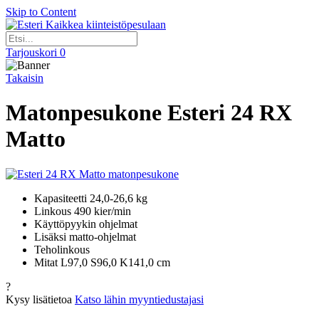
Skip to Content
Kaikkea kiinteistöpesulaan
Tarjouskori
0
Takaisin
Matonpesukone Esteri 24 RX
Matto
Kapasiteetti 24,0-26,6 kg
Linkous 490 kier/min
Käyttöpyykin ohjelmat
Lisäksi matto-ohjelmat
Teholinkous
Mitat L97,0 S96,0 K141,0 cm
?
Kysy lisätietoa
Katso lähin myyntiedustajasi