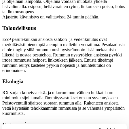
ja ohjelman lämpötila. Ohjelmia voidaan muokata yhdellä
lisävalinnalla: esipesu, hellävarainen rytmi, linkouksen poisto, liotus
tai linkousnopeus.
Ajastettu käynnistys on valittavissa 24 tunnin päähän.
Taloudellisuus
Eco³ pesutekniikan ansiosta sähkön- ja vedenkulutus ovat
merkittävästi pienempiä aiempiin malleihin verrattuna. Pesulaadusta
ei ole tingitty sillä rummun uusi nystyrämuoto lisää mekaanista
liikettä ja nostaa pesutehoa. Rummun nystyröiden ansiosta pyykki
irtoaa rummusta helposti linkouksen jälkeen. Entistä tiheämpi
rummun reiitys kastelee pyykin nopeasti ja huuhtelutulos on
erinomainen.
Ekologia
RX sarjan koneissa sisä- ja ulkorummun välinen hukkatila on
minimoitu sijoittamalla lämmitysvastukset omaan syvennykseen.
Poistoventtiili sijaitsee suoraan rummun alla. Rakenteen ansiosta
vettä käytetään tehokkaammin rummussa ja se vähentää ympäristön
kuormitusta.
Ergonomia