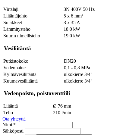
Virtalaji
3N 400V 50 Hz
Liitäntäjohto
5 x 6 mm²
Sulakkeet
3 x 35 A
Lämmitysteho
18,0 kW
Suurin nimellisteho
19,0 kW
Vesiliitäntä
Putkistokoko
DN20
Vedenpaine
0,1 - 0,8 MPa
Kylmävesiliitäntä
ulkokierre 3/4"
Kuumavesiliitäntä
ulkokierre 3/4"
Vedenpoisto, poistoventtiili
Liitäntä
Ø 76 mm
Teho
210 l/min
Ota yhteyttä
Nimi *
Sähköposti