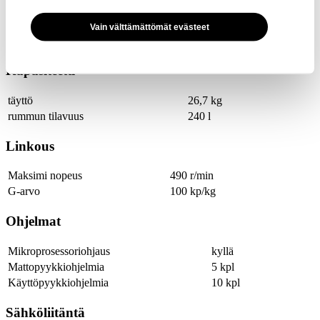
Vain välttämättömät evästeet
Tekniset tiedot
Kapasiteetti
täyttö
26,7 kg
rummun tilavuus
240 l
Linkous
Maksimi nopeus
490 r/min
G-arvo
100 kp/kg
Ohjelmat
Mikroprosessoriohjaus
kyllä
Mattopyykkiohjelmia
5 kpl
Käyttöpyykkiohjelmia
10 kpl
Sähköliitäntä