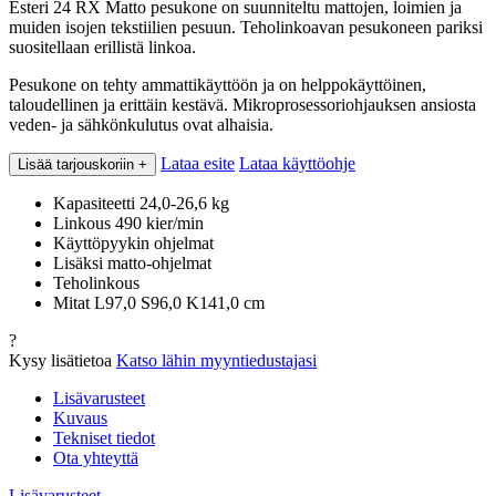
Esteri 24 RX Matto pesukone on suunniteltu mattojen, loimien ja
muiden isojen tekstiilien pesuun. Teholinkoavan pesukoneen pariksi
suositellaan erillistä linkoa.
Pesukone on tehty ammattikäyttöön ja on helppokäyttöinen,
taloudellinen ja erittäin kestävä. Mikroprosessoriohjauksen ansiosta
veden- ja sähkönkulutus ovat alhaisia.
Lataa esite
Lataa käyttöohje
Lisää tarjouskoriin
+
Kapasiteetti 24,0-26,6 kg
Linkous 490 kier/min
Käyttöpyykin ohjelmat
Lisäksi matto-ohjelmat
Teholinkous
Mitat L97,0 S96,0 K141,0 cm
?
Kysy lisätietoa
Katso lähin myyntiedustajasi
Lisävarusteet
Kuvaus
Tekniset tiedot
Ota yhteyttä
Lisävarusteet