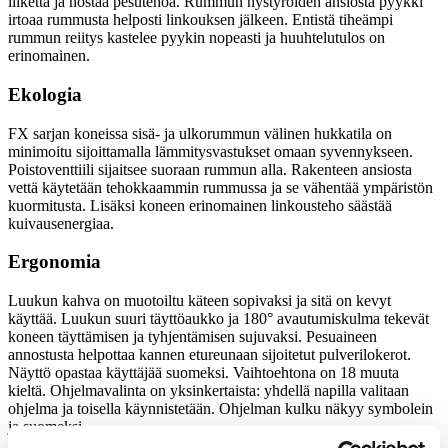
liikettä ja nostaa pesutehoa. Rummun nystyröiden ansiosta pyykki
irtoaa rummusta helposti linkouksen jälkeen. Entistä tiheämpi
rummun reiitys kastelee pyykin nopeasti ja huuhtelutulos on
erinomainen.
Ekologia
FX sarjan koneissa sisä- ja ulkorummun välinen hukkatila on
minimoitu sijoittamalla lämmitysvastukset omaan syvennykseen.
Poistoventtiili sijaitsee suoraan rummun alla. Rakenteen ansiosta
vettä käytetään tehokkaammin rummussa ja se vähentää ympäristön
kuormitusta. Lisäksi koneen erinomainen linkousteho säästää
kuivausenergiaa.
Ergonomia
Luukun kahva on muotoiltu käteen sopivaksi ja sitä on kevyt
käyttää. Luukun suuri täyttöaukko ja 180° avautumiskulma tekevät
koneen täyttämisen ja tyhjentämisen sujuvaksi. Pesuaineen
annostusta helpottaa kannen etureunaan sijoitetut pulverilokerot.
Näyttö opastaa käyttäjää suomeksi. Vaihtoehtona on 18 muuta
kieltä. Ohjelmavalinta on yksinkertaista: yhdellä napilla valitaan
ohjelma ja toisella käynnistetään. Ohjelman kulku näkyy symbolein
ja suomeksi.