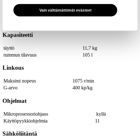
Vain välttämättömät evästeet
Tekniset tiedot
Kapasiteetti
täyttö
11,7 kg
rummun tilavuus
105 l
Linkous
Maksimi nopeus
1075 r/min
G-arvo
400 kp/kg
Ohjelmat
Mikroprosessoriohjaus
kyllä
Käyttöpyykkiohjelmia
11
Sähköliitäntä