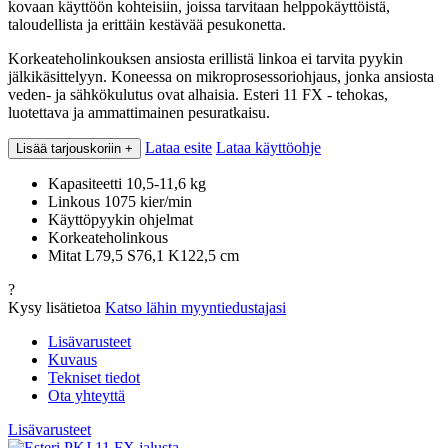
kovaan käyttöön kohteisiin, joissa tarvitaan helppokäyttöistä,
taloudellista ja erittäin kestävää pesukonetta.
Korkeateholinkouksen ansiosta erillistä linkoa ei tarvita pyykin
jälkikäsittelyyn. Koneessa on mikroprosessoriohjaus, jonka ansiosta
veden- ja sähkökulutus ovat alhaisia. Esteri 11 FX - tehokas,
luotettava ja ammattimainen pesuratkaisu.
Lataa esite
Lataa käyttöohje
Lisää tarjouskoriin
+
Kapasiteetti 10,5-11,6 kg
Linkous 1075 kier/min
Käyttöpyykin ohjelmat
Korkeateholinkous
Mitat L79,5 S76,1 K122,5 cm
?
Kysy lisätietoa
Katso lähin myyntiedustajasi
Lisävarusteet
Kuvaus
Tekniset tiedot
Ota yhteyttä
Lisävarusteet