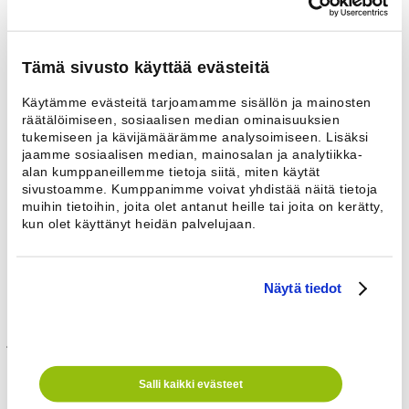
Design
Selkeä käyttöpaneeli ja yksinkertainen käyttövalikko ovat
Tämä sivusto käyttää evästeitä
esimerkkejä käyttäjäystävällisestä muotoilusta. Ohjelmapaneeli on
kallistettu käyttäjää kohti ja selkeäsi merkittyjä näppäimiä on helppo
käyttää.
Käytämme evästeitä tarjoamamme sisällön ja mainosten
räätälöimiseen, sosiaalisen median ominaisuuksien
Räätälöidyt ohjelmat
tukemiseen ja kävijämäärämme analysoimiseen. Lisäksi
jaamme sosiaalisen median, mainosalan ja analytiikka-
Vakiona koneessa on 11 käyttöpyykin ohjelmaa. Moppi mallissa on
alan kumppaneillemme tietoja siitä, miten käytät
5 käyttö- ja 10 siivouspyykin pesuun suunniteltua ohjelmaa. Moppi-
sivustoamme. Kumppanimme voivat yhdistää näitä tietoja
ohjelmissa on valmiina oikea linkousteho nihkeille ja kosteille
muihin tietoihin, joita olet antanut heille tai joita on kerätty,
mopeille. Lisäksi koneessa on hygienia ohjelma koneen
kun olet käyttänyt heidän palvelujaan.
puhdistamiseksi pesujen välillä sekä ohjelmat laikkojen ja
siivousliinojen pesuun.
Ammattilaisten laatua
Näytä tiedot
Koneet ovat tehty kestämään yli 26 000 ohjelmaa. Laadun varmistaa
jykevä rummun laakerointi, hiiletön asynkronimoottori, tehokas
iskunvaimennus ja tukeva runkorakenne. Kiinteistöpesulakäytössä
koneilla on 2 vuoden täystakuu ja 5 vuoden rakennetakuu (lisätietoja
Salli kaikki evästeet
Esteri-5 takuuehdoissa).