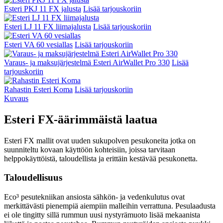
Esteri PKJ 11 FX jalusta
Lisää tarjouskoriin
Esteri LJ 11 FX liimajalusta
Lisää tarjouskoriin
Esteri VA 60 vesiallas
Lisää tarjouskoriin
Varaus- ja maksujärjestelmä Esteri AirWallet Pro 330
Lisää
tarjouskoriin
Rahastin Esteri Koma
Lisää tarjouskoriin
Kuvaus
Esteri FX-äärimmäistä laatua
Esteri FX mallit ovat uuden sukupolven pesukoneita jotka on
suunniteltu kovaan käyttöön kohteisiin, joissa tarvitaan
helppokäyttöistä, taloudellista ja erittäin kestävää pesukonetta.
Taloudellisuus
Eco³ pesutekniikan ansiosta sähkön- ja vedenkulutus ovat
merkittävästi pienempiä aiempiin malleihin verrattuna. Pesulaadusta
ei ole tingitty sillä rummun uusi nystyrämuoto lisää mekaanista