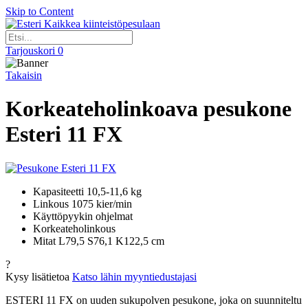
Skip to Content
Kaikkea kiinteistöpesulaan
Tarjouskori
0
Takaisin
Korkeateholinkoava pesukone
Esteri 11 FX
Kapasiteetti 10,5-11,6 kg
Linkous 1075 kier/min
Käyttöpyykin ohjelmat
Korkeateholinkous
Mitat L79,5 S76,1 K122,5 cm
?
Kysy lisätietoa
Katso lähin myyntiedustajasi
ESTERI 11 FX on uuden sukupolven pesukone, joka on suunniteltu