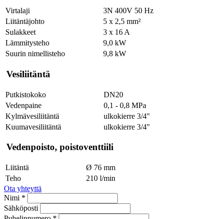
Virtalaji
3N 400V 50 Hz
Liitäntäjohto
5 x 2,5 mm²
Sulakkeet
3 x 16 A
Lämmitysteho
9,0 kW
Suurin nimellisteho
9,8 kW
Vesiliitäntä
Putkistokoko
DN20
Vedenpaine
0,1 - 0,8 MPa
Kylmävesiliitäntä
ulkokierre 3/4"
Kuumavesiliitäntä
ulkokierre 3/4"
Vedenpoisto, poistoventtiili
Liitäntä
Ø 76 mm
Teho
210 l/min
Ota yhteyttä
Nimi *
Sähköposti
Puhelinnumero *