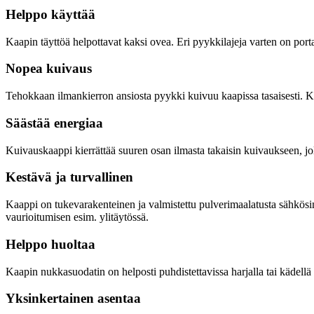
Helppo käyttää
Kaapin täyttöä helpottavat kaksi ovea. Eri pyykkilajeja varten on port
Nopea kuivaus
Tehokkaan ilmankierron ansiosta pyykki kuivuu kaapissa tasaisesti. Ku
Säästää energiaa
Kuivauskaappi kierrättää suuren osan ilmasta takaisin kuivaukseen, 
Kestävä ja turvallinen
Kaappi on tukevarakenteinen ja valmistettu pulverimaalatusta sähkösin
vaurioitumisen esim. ylitäytössä.
Helppo huoltaa
Kaapin nukkasuodatin on helposti puhdistettavissa harjalla tai kädell
Yksinkertainen asentaa