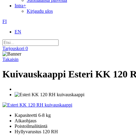
Suomalaista palvelua
Intra
+
Kirjaudu ulos
FI
EN
Tarjouskori
0
Takaisin
Kuivauskaappi Esteri KK 120 
Kapasiteetti 6-8 kg
Aikaohjaus
Poistoilmaliitäntä
Hyllyvarustus 120 RH