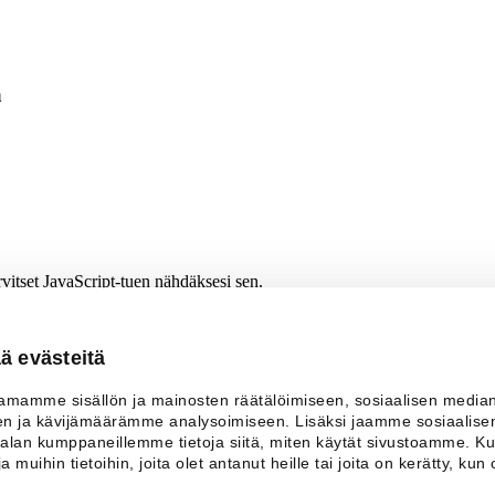
a
vitset JavaScript-tuen nähdäksesi sen.
ä evästeitä
amamme sisällön ja mainosten räätälöimiseen, sosiaalisen media
n ja kävijämäärämme analysoimiseen. Lisäksi jaamme sosiaalise
a-alan kumppaneillemme tietoja siitä, miten käytät sivustoamme.
a muihin tietoihin, joita olet antanut heille tai joita on kerätty, kun 