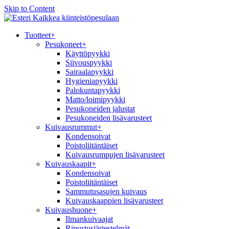
Skip to Content
Kaikkea kiinteistöpesulaan
Tuotteet
+
Pesukoneet
+
Käyttöpyykki
Siivouspyykki
Sairaalapyykki
Hygieniapyykki
Palokuntapyykki
Matto/loimipyykki
Pesukoneiden jalustat
Pesukoneiden lisävarusteet
Kuivausrummut
+
Kondensoivat
Poistoliitäntäiset
Kuivausrumpujen lisävarusteet
Kuivauskaapit
+
Kondensoivat
Poistoliitäntäiset
Sammutusasujen kuivaus
Kuivauskaappien lisävarusteet
Kuivaushuone
+
Ilmankuivaajat
Ripustusjärjestelmät