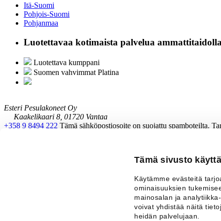
Itä-Suomi
Pohjois-Suomi
Pohjanmaa
Luotettavaa kotimaista palvelua ammattitaidoll
Luotettava kumppani
Suomen vahvimmat Platina
Esteri Pesulakoneet Oy
Kaakelikaari 8, 01720 Vantaa
+358 9 8494 222
Tämä sähköpostiosoite on suojattu spamboteilta. Tar
Intra
Yhteys
Tämä sivusto käyttä
Tietosuojaseloste
Käytämme evästeitä tarjo
ominaisuuksien tukemisee
Facebook
mainosalan ja analytiikk
Youtube
voivat yhdistää näitä tietoj
LinkedIn
heidän palvelujaan.
Instagram