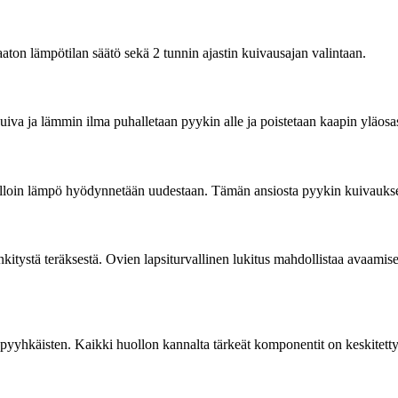
aaton lämpötilan säätö sekä 2 tunnin ajastin kuivausajan valintaan.
iva ja lämmin ilma puhalletaan pyykin alle ja poistetaan kaapin yläosa
jolloin lämpö hyödynnetään uudestaan. Tämän ansiosta pyykin kuivauks
kitystä teräksestä. Ovien lapsiturvallinen lukitus mahdollistaa avaami
ä pyyhkäisten. Kaikki huollon kannalta tärkeät komponentit on keskitett