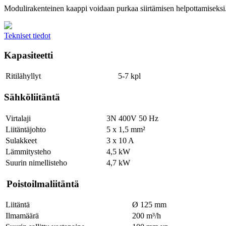
Modulirakenteinen kaappi voidaan purkaa siirtämisen helpottamiseksi
Tekniset tiedot
Kapasiteetti
Ritilähyllyt
5-7 kpl
Sähköliitäntä
Virtalaji
3N 400V 50 Hz
Liitäntäjohto
5 x 1,5 mm²
Sulakkeet
3 x 10 A
Lämmitysteho
4,5 kW
Suurin nimellisteho
4,7 kW
Poistoilmaliitäntä
Liitäntä
Ø 125 mm
Ilmamäärä
200 m³/h