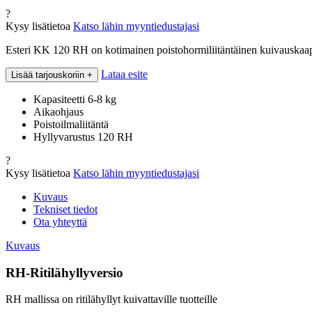
?
Kysy lisätietoa
Katso lähin myyntiedustajasi
Esteri KK 120 RH on kotimainen poistohormiliitäntäinen kuivauskaappi,
Lataa esite
Lisää tarjouskoriin
+
Kapasiteetti 6-8 kg
Aikaohjaus
Poistoilmaliitäntä
Hyllyvarustus 120 RH
?
Kysy lisätietoa
Katso lähin myyntiedustajasi
Kuvaus
Tekniset tiedot
Ota yhteyttä
Kuvaus
RH-Ritilähyllyversio
RH mallissa on ritilähyllyt kuivattaville tuotteille