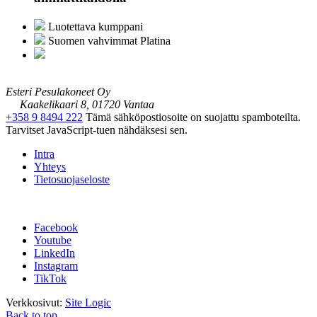
Luotettava kumppani
Suomen vahvimmat Platina
Esteri Pesulakoneet Oy
Kaakelikaari 8, 01720 Vantaa
+358 9 8494 222
Tämä sähköpostiosoite on suojattu spamboteilta.
Tarvitset JavaScript-tuen nähdäksesi sen.
Intra
Yhteys
Tietosuojaseloste
Facebook
Youtube
LinkedIn
Instagram
TikTok
Verkkosivut:
Site Logic
Back to top