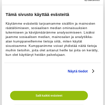
sähkösinkitystä teräksestä. Ovien lapsiturvallinen lukitus
mahdollistaa avaamisen myös sisäpuolelta. Uudelleen kytkettävä
ylilämpösuoja estää kaapin vaurioitumisen esim. ylitäytössä.
Tämä sivusto käyttää evästeitä
Helppo huoltaa
Käytämme evästeitä tarjoamamme sisällön ja mainosten
räätälöimiseen, sosiaalisen median ominaisuuksien
Kaapin nukkasuodatin on helposti puhdistettavissa harjalla tai
tukemiseen ja kävijämäärämme analysoimiseen. Lisäksi
kädellä pyyhkäisten. Kaikki huollon kannalta tärkeät komponentit
jaamme sosiaalisen median, mainosalan ja analytiikka-
on keskitetty huoltopaneelin taakse.
alan kumppaneillemme tietoja siitä, miten käytät
sivustoamme. Kumppanimme voivat yhdistää näitä tietoja
Yksinkertainen asentaa
muihin tietoihin, joita olet antanut heille tai joita on kerätty,
kun olet käyttänyt heidän palvelujaan.
Modulirakenteinen kaappi voidaan purkaa siirtämisen
helpottamiseksi. Kaappi kytketään omaan poistokanavaan.
Säätöjaloilla kaappi säädetään suoraksi ja kaatumisen estämiseksi
kaappi
Näytä tiedot
Tekniset tiedot
Kapasiteetti
Täyttömäärä
14 kg
Salli kaikki evästeet
Ripustimet