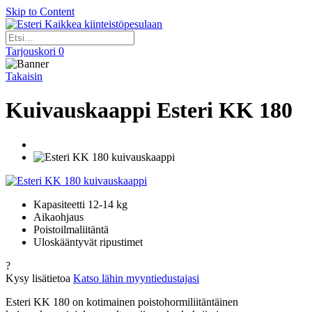
Skip to Content
Kaikkea kiinteistöpesulaan
Tarjouskori
0
Takaisin
Kuivauskaappi Esteri KK 180
Kapasiteetti 12-14 kg
Aikaohjaus
Poistoilmaliitäntä
Uloskääntyvät ripustimet
?
Kysy lisätietoa
Katso lähin myyntiedustajasi
Esteri KK 180 on kotimainen poistohormiliitäntäinen