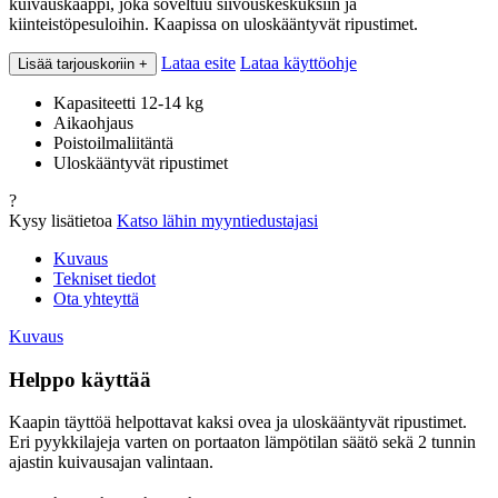
kuivauskaappi, joka soveltuu siivouskeskuksiin ja
kiinteistöpesuloihin. Kaapissa on uloskääntyvät ripustimet.
Lataa esite
Lataa käyttöohje
Lisää tarjouskoriin
+
Kapasiteetti 12-14 kg
Aikaohjaus
Poistoilmaliitäntä
Uloskääntyvät ripustimet
?
Kysy lisätietoa
Katso lähin myyntiedustajasi
Kuvaus
Tekniset tiedot
Ota yhteyttä
Kuvaus
Helppo käyttää
Kaapin täyttöä helpottavat kaksi ovea ja uloskääntyvät ripustimet.
Eri pyykkilajeja varten on portaaton lämpötilan säätö sekä 2 tunnin
ajastin kuivausajan valintaan.