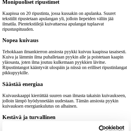
Monipuoliset ripustimet
Kaapissa on 20 ripustinta, jossa kussakin on apulanka. Suuret
tekstiilit ripustetaan apulangan yli, jolloin liepeiden väliin jää
ilmatila. Pientekstiilejä kuivattaessa apulangat tuplaavat
ripustuspituuden.
Nopea kuivaus
Tehokkaan ilmankierron ansiosta pyykki kuivuu kaapissa tasaisesti.
Kuiva ja lämmin ilma puhalletaan pyykin alle ja poistetaan kaapin
yläosasta, joten ilma joutuu kulkemaan pyykkien lävitse.
Ripustintangot kääntyvät ulospäin ja niissä on erilliset ripustinlangat
pikkupyykille.
Säästää energiaa
Kuivauskaappi kierrättää suuren osan ilmasta takaisin kuivaukseen,
jolloin lämpö hyödynnetään uudestaan. Tämän ansiosta pyykin
kuivauksen energiankulutus on alhainen.
Kestävä ja turvallinen
Kaappi on tukevarakenteinen ja valmistettu pulverimaalatusta