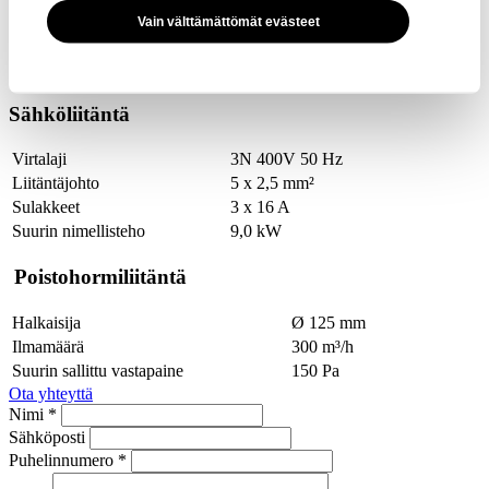
Vain välttämättömät evästeet
Tangot
36 kpl
Suurin ripustuspituus
55 m
Sähköliitäntä
Virtalaji
3N 400V 50 Hz
Liitäntäjohto
5 x 2,5 mm²
Sulakkeet
3 x 16 A
Suurin nimellisteho
9,0 kW
Poistohormiliitäntä
Halkaisija
Ø 125 mm
Ilmamäärä
300 m³/h
Suurin sallittu vastapaine
150 Pa
Ota yhteyttä
Nimi *
Sähköposti
Puhelinnumero *