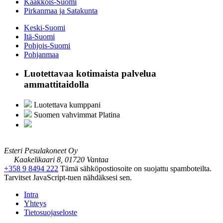
Kaakkois-Suomi
Pirkanmaa ja Satakunta
Keski-Suomi
Itä-Suomi
Pohjois-Suomi
Pohjanmaa
Luotettavaa kotimaista palvelua
ammattitaidolla
Luotettava kumppani
Suomen vahvimmat Platina
Esteri Pesulakoneet Oy
Kaakelikaari 8, 01720 Vantaa
+358 9 8494 222
Tämä sähköpostiosoite on suojattu spamboteilta.
Tarvitset JavaScript-tuen nähdäksesi sen.
Intra
Yhteys
Tietosuojaseloste