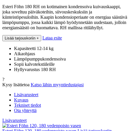
Esteri Föhn 180 RH on kotimainen kondensoiva kuivauskaappi,
joka soveltuu päiväkoteihin, siivouskeskuksiin ja
kiinteistöpesuloihin. Kaapin kondensioperiaate on energiaa säästävä
lämpöpumppu, jossa kaikki lämpö hyödynnetään uudestaan, jolloin
energiansäästö on huomattava. RH mallissa ritilähyllyt.
Lataa esite
Lisää tarjouskoriin
+
Kapasiteetti 12-14 kg
Aikaohjaus
Lämpöpumppukondensoiva
Sopii kalvotekstiileille
Hyllyvarustus 180 RH
?
Kysy lisätietoa
Katso lähin myyntiedustajasi
Lisävarusteet
Kuvaus
Tekniset tiedot
Ota yhteyttä
Lisävarusteet
Esteri Föhn 120, 180 vedenpoisto vasen
Lisää tarjouskoriin