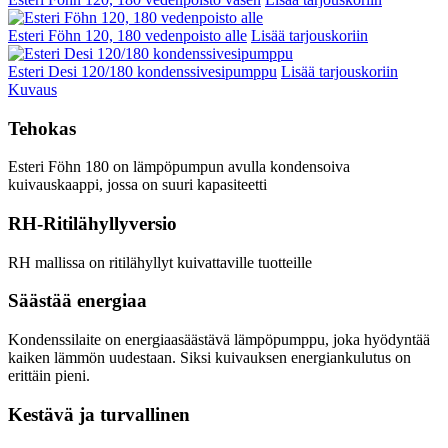
Esteri Föhn 120, 180 vedenpoisto alle
Lisää tarjouskoriin
Esteri Desi 120/180 kondenssivesipumppu
Lisää tarjouskoriin
Kuvaus
Tehokas
Esteri Föhn 180 on lämpöpumpun avulla kondensoiva
kuivauskaappi, jossa on suuri kapasiteetti
RH-Ritilähyllyversio
RH mallissa on ritilähyllyt kuivattaville tuotteille
Säästää energiaa
Kondenssilaite on energiaasäästävä lämpöpumppu, joka hyödyntää
kaiken lämmön uudestaan. Siksi kuivauksen energiankulutus on
erittäin pieni.
Kestävä ja turvallinen