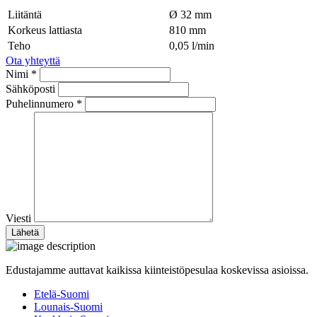
Liitäntä
Ø 32 mm
Korkeus lattiasta
810 mm
Teho
0,05 l/min
Ota yhteyttä
Nimi *
Sähköposti
Puhelinnumero *
Viesti
Edustajamme auttavat kaikissa kiinteistöpesulaa koskevissa asioissa.
Etelä-Suomi
Lounais-Suomi