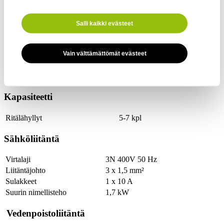
lämpötilassa, joten kaappi sopii myös erikoiskuituisten tekstiilien
(esim. lastenvaatteet, ulkoiluasut) kuivaamiseen.
Salli kaikki evästeet
Nopea kuivaus
Tehokkaan ilmankierron ansiosta pyykki kuivuu kaapissa tasaisesti.
Vain välttämättömät evästeet
Tekniset tiedot
Kapasiteetti
Ritälähyllyt
5-7 kpl
Sähköliitäntä
Virtalaji
3N 400V 50 Hz
Liitäntäjohto
3 x 1,5 mm²
Sulakkeet
1 x 10 A
Suurin nimellisteho
1,7 kW
Vedenpoistoliitäntä