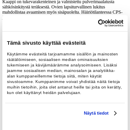
Kaappi on tukevarakenteinen ja valmistettu pulverimaalatusta
sähkösinkitystä teräksestä. Ovien lapsiturvallinen lukitus
mahdollistaa avaamisen myös sisäpuolelta. Häiriötilanteessa CPS-
järjestelmä suojaa koneen sydäntä, kompressoria, vaurioitumiselta.
Helppo asentaa ja huoltaa
Kondensoiva kaappi ei tarvitse kanavaliitäntää ja
Tämä sivusto käyttää evästeitä
lämpöpumpputoiminnon ansiosta myöskään ilmanvaihtoa ei tarvitse
tehostaa. Modulirakenteinen kaappi voidaan purkaa siirtämisen
Käytämme evästeitä tarjoamamme sisällön ja mainosten
helpottamiseksi. Vedenpoistoliitäntä on kaapin oikeassa päädyssä
räätälöimiseen, sosiaalisen median ominaisuuksien
(tilauksesta saatavilla myös vasenpuoleisena). Kaapin nukkasuodatin
tukemiseen ja kävijämäärämme analysoimiseen. Lisäksi
on helposti puhdistettavissa harjalla tai kädellä pyyhkäisten. Kaikki
jaamme sosiaalisen median, mainosalan ja analytiikka-
huollon kannalta tärkeät komponentit on keskitetty huoltopaneelien
alan kumppaneillemme tietoja siitä, miten käytät
taakse.
sivustoamme. Kumppanimme voivat yhdistää näitä tietoja
Helppo käyttää
muihin tietoihin, joita olet antanut heille tai joita on kerätty,
kun olet käyttänyt heidän palvelujaan.
Kaapin täyttöä helpottavat kaksi ovea. Kuivaus käynnistetään
valitsemalla kuivausaika 0-120 min ajastimesta.
Näytä tiedot
Hellävarainen kuivaus
Kondensointimenetelmän ansiosta tekstiilit kuivuvat miedossa