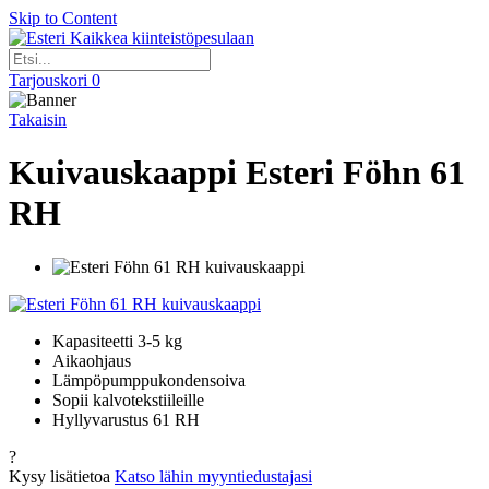
Skip to Content
Kaikkea kiinteistöpesulaan
Tarjouskori
0
Takaisin
Kuivauskaappi Esteri Föhn 61
RH
Kapasiteetti 3-5 kg
Aikaohjaus
Lämpöpumppukondensoiva
Sopii kalvotekstiileille
Hyllyvarustus 61 RH
?
Kysy lisätietoa
Katso lähin myyntiedustajasi