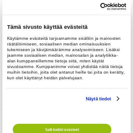
Säästää energiaa
Kondenssilaite on energiaa talteenottava lämpöpumppu, joka käyttää
Tämä sivusto käyttää evästeitä
lämmön uudestaan kuivaukseen. Energiansäästö tavalliseen kaappiin
verrattuna on 50 %.
Käytämme evästeitä tarjoamamme sisällön ja mainosten
räätälöimiseen, sosiaalisen median ominaisuuksien
Kestävä ja turvallinen
tukemiseen ja kävijämäärämme analysoimiseen. Lisäksi
jaamme sosiaalisen median, mainosalan ja analytiikka-
Kaappi on tukevarakenteinen ja valmistettu pulverimaalatusta
alan kumppaneillemme tietoja siitä, miten käytät
sähkösinkitystä teräksestä. Oven lapsiturvallinen lukitus
sivustoamme. Kumppanimme voivat yhdistää näitä tietoja
mahdollistaa avaamisen myös sisäpuolelta. Häiriötilanteessa CPS-
muihin tietoihin, joita olet antanut heille tai joita on kerätty,
järjestelmä suojaa koneen sydäntä, kompressoria, vaurioitumiselta.
kun olet käyttänyt heidän palvelujaan.
Helppo asentaa ja huoltaa
Lämpöpumpun avulla kondensoiva kaappi ei tarvitse hormiliitäntää
Näytä tiedot
eikä tehostettua ilmanvaihtoa. Vedenpoistoliitäntä on kaapin takana,
josta poistoletkun voi johtaa molemmille puolille
kaappia.Lisävarusteena on saatavissa kaapin sisälle sijoitettu
vedenkeräystankki sekä kondenssivesipumppu.
Salli kaikki evästeet