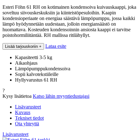
Esteri Föhn 61 RH on kotimainen kondensoiva kuivauskaappi, joka
soveltuu siivouskeskuksiin ja kiinteistöpesuloihin. Kaapin
kondensioperiaate on energiaa säästävä lämpöpumppu, jossa kaikki
lämpö hyödynnetään uudestaan, jolloin energiansäästö on
huomattava. Kosteuden kondensoinnin ansiosta kaappi ei tarvitse
poistohormiliitäntää. RH mallissa ritilähyllyt.
Lataa esite
Lisää tarjouskoriin
+
Kapasiteetti 3-5 kg
Aikaohjaus
Lämpöpumppukondensoiva
Sopii kalvotekstiileille
Hyllyvarustus 61 RH
?
Kysy lisätietoa
Katso lähin myyntiedustajasi
Lisävarusteet
Kuvaus
Tekniset tiedot
Ota yhteyttä
Lisävarusteet