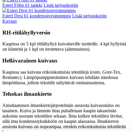
Esteri Föhn 61 tankki
Lisää tarjouskoriin
Esteri Desi 61 kondenssivesipumppu
Lisää tarjouskoriin
Kuvaus
RH-ritilähyllyversio
Kaapissa on 5 kpl ritilähyllyä kuivattaville tuotteille. 4 kpl hyllyistä
on kiinteitä ja 1 kpl on irrotettava (alimmainen).
Hellävarainen kuivaus
Kaapissa saa kuivata erikoiskuituisia tekstiilejä (esim. Gore-Tex,
Reimatec). Lämpöpumpputoiminen kuivaus tehdään miedossa
lämpötilassa, jolloin tekstiilit säilyttävät ominaisuutensa.
Tehokas ilmankierto
Ainutlaatuisen ilmankiertojärjestelmän ansiosta kuivaustulos on
tasainen. Kuiva ja lämmin ilma puhalletaan kaapin takaseinän
aukoista suoraan tekstiilien sekaan. Ilma kulkee tekstiilien lävitse,
sillä imu kondenssiyksikköön on kaapin alaosassa. Ilmakierron
ansiosta kuivaus on nopeampaa, etenkin erikoiskuituisia tekstiileitä
kuivattaessa.