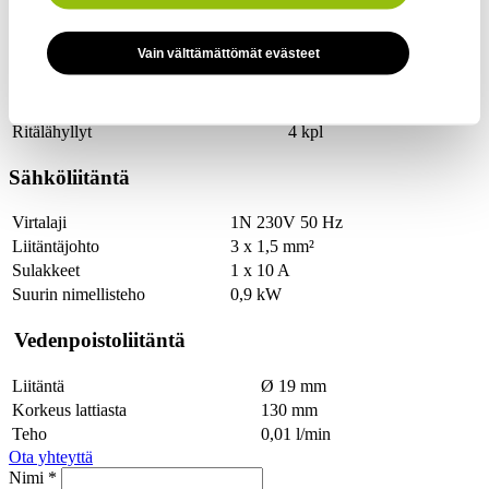
Tekniset tiedot
Vain välttämättömät evästeet
Kapasiteetti
Ritälähyllyt
4 kpl
Sähköliitäntä
Virtalaji
1N 230V 50 Hz
Liitäntäjohto
3 x 1,5 mm²
Sulakkeet
1 x 10 A
Suurin nimellisteho
0,9 kW
Vedenpoistoliitäntä
Liitäntä
Ø 19 mm
Korkeus lattiasta
130 mm
Teho
0,01 l/min
Ota yhteyttä
Nimi *