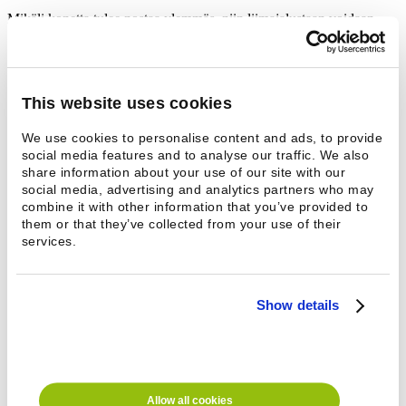
Mikäli konetta tulee nostaa ylemmäs, niin liimajalustaan voidaan
kiinnittää PKJ 11 FX jalusta ja pesukone kiinnitetään jalustaan.
Add to productlist
+
Pesukoneelle 11 FX
This website uses cookies
Ei lattiaan poraamista
We use cookies to personalise content and ads, to provide
?
social media features and to analyse our traffic. We also
For more information
Katso lähin myyntiedustajasi
share information about your use of our site with our
social media, advertising and analytics partners who may
Technical information
combine it with other information that you’ve provided to
Contact
them or that they’ve collected from your use of their
Technical information
services.
Lisätiedot
Show details
Korkeus
70 mm
Sopii malliin
11 FX
Contact
Name *
Email
Allow all cookies